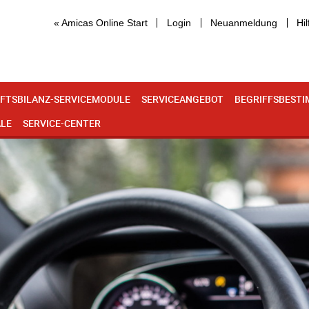
« Amicas Online Start
Login
Neuanmeldung
Hil
FTSBILANZ-SERVICEMODULE
SERVICEANGEBOT
BEGRIFFSBEST
ALE
SERVICE-CENTER