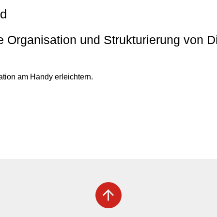
rd
e Organisation und Strukturierung von D
ation am Handy erleichtern.
arrow_upward