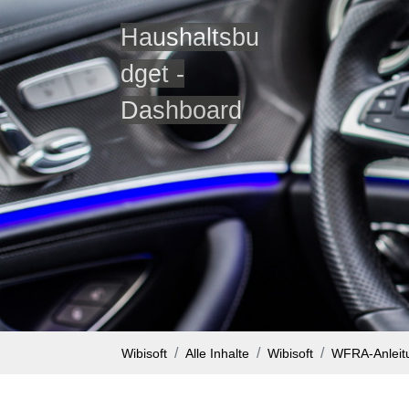
Haushaltsbu
dget -
Dashboard
Wibisoft
Alle Inhalte
Wibisoft
WFRA-Anleitun