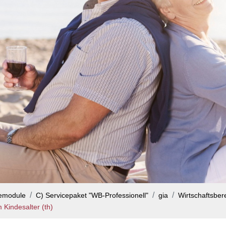
cemodule
C) Servicepaket "WB-Professionell"
gia
Wirtschaftsbere
m Kindesalter (th)