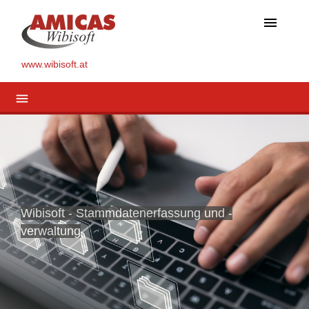
menu
www.wibisoft.at
menu
Wibisoft - Stammdatenerfassung und -
verwaltung