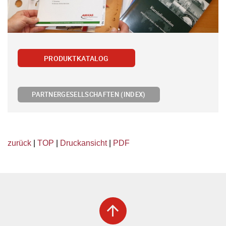
PRODUKTKATALOG
PARTNERGESELLSCHAFTEN (INDEX)
zurück
|
TOP
|
Druckansicht
|
PDF
arrow_upward