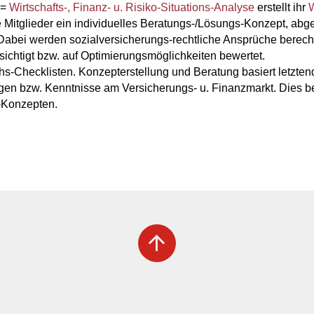
 =
Wirtschafts-, Finanz- u. Risiko-Situations-Analyse
erstellt ihr
W
 Mitglieder ein individuelles Beratungs-/Lösungs-Konzept, abg
 Dabei werden sozialversicherungs-rechtliche Ansprüche berec
sichtigt bzw. auf Optimierungsmöglichkeiten bewertet.
chs-Checklisten. Konzepterstellung und Beratung basiert letzt
en bzw. Kenntnisse am Versicherungs- u. Finanzmarkt. Dies bet
-Konzepten.
arrow_upward