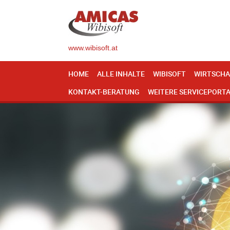
www.wibisoft.at
HOME
ALLE INHALTE
WIBISOFT
WIRTSCHA
KONTAKT-BERATUNG
WEITERE SERVICEPORT