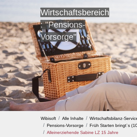
Wirtschaftsbereich
: "Pensions-
Vorsorge"
Wibisoft
Alle Inhalte
Wirtschaftsbilanz-Servi
Pensions-Vorsorge
Früh Starten bringt`s (1
Alleinerziehende Sabine LZ 15 Jahre