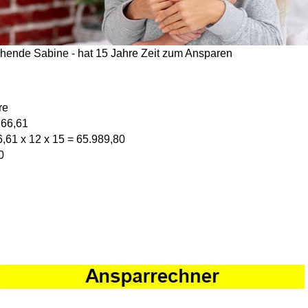
ehende Sabine - hat 15 Jahre Zeit zum Ansparen
re
366,61
,61 x 12 x 15 = 65.989,80
0