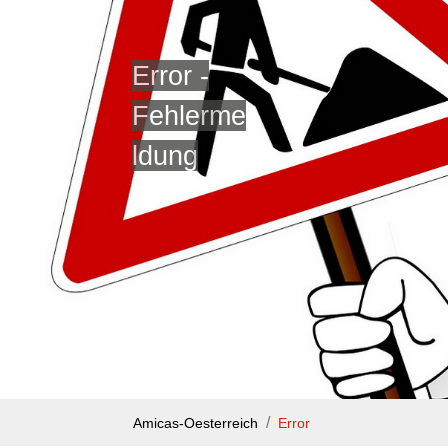
Error -
Fehlerme
ldung
Amicas-Oesterreich
Error