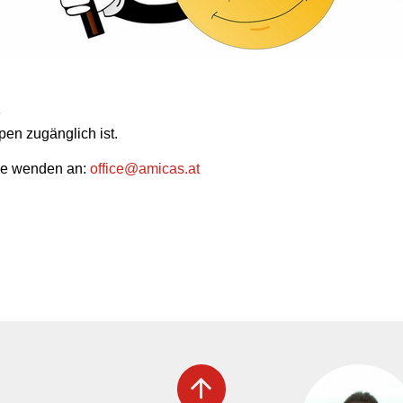
e
pen zugänglich ist.
rne wenden an:
office
@
amicas.at
arrow_upward