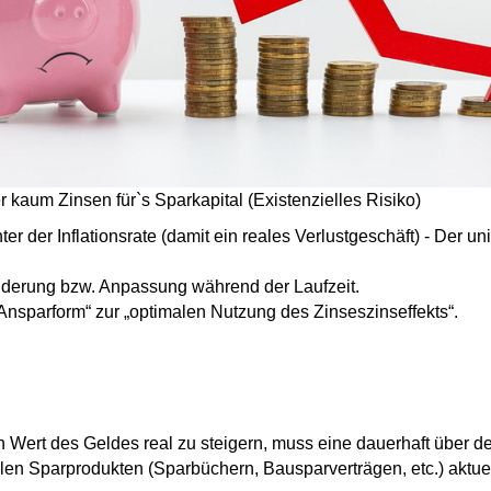
 kaum Zinsen für`s Sparkapital (Existenzielles Risiko)
er der Inflationsrate (damit ein reales Verlustgeschäft) - Der un
änderung bzw. Anpassung während der Laufzeit.
Ansparform“ zur „optimalen Nutzung des Zinseszinseffekts“.
en Wert des Geldes real zu steigern,
muss eine dauerhaft über der
nellen Sparprodukten (Sparbüchern, Bausparverträgen, etc.) aktuel