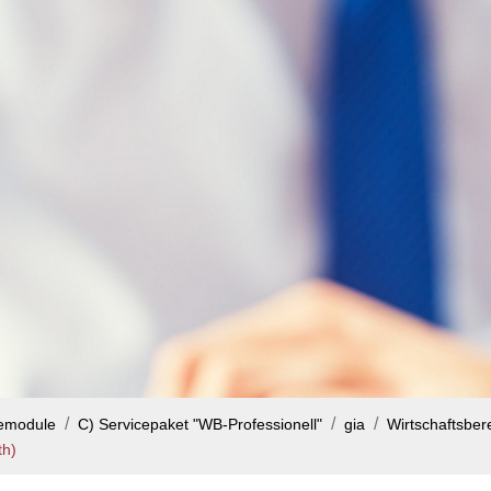
cemodule
C) Servicepaket "WB-Professionell"
gia
Wirtschaftsbere
th)