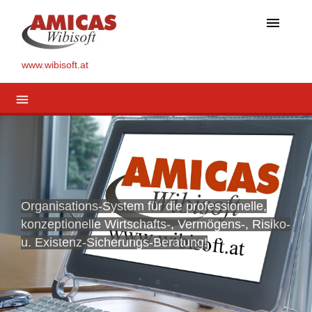
menu
www.wibisoft.at
menu
Organisations-System für die professionelle,
konzeptionelle Wirtschafts-, Vermögens-, Risiko-
u. Existenz-Sicherungs-Beratung!