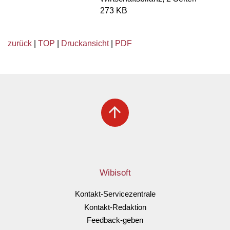
273 KB
zurück
|
TOP
|
Druckansicht
|
PDF
arrow_upward
Wibisoft
Kontakt-Servicezentrale
Kontakt-Redaktion
Feedback-geben