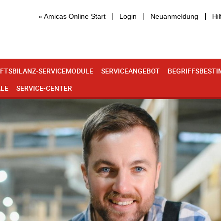
« Amicas Online Start
Login
Neuanmeldung
Hil
FTSBILANZ-SERVICEMODULE
SERVICEANGEBOT
BEGRIFFSBEST
ALE
SERVICE-CENTER