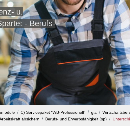
enz- u.
arte: - Berufs-
cemodule
C) Servicepaket "WB-Professionell"
gia
Wirtschaftsbere
Arbeitskraft absichern
Berufs- und Erwerbsfähigkeit (sp)
Untersch