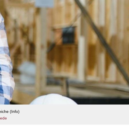
iche (Info)
iede